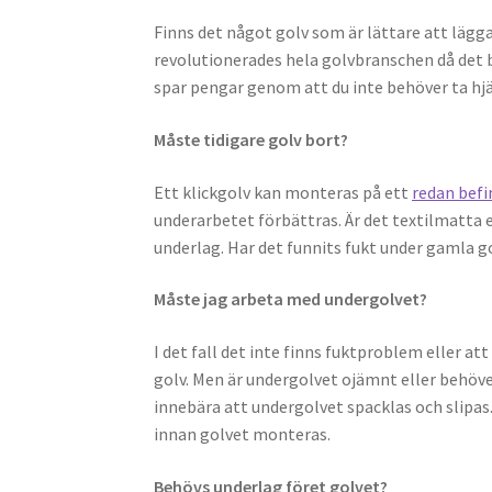
Finns det något golv som är lättare att lägga
revolutionerades hela golvbranschen då det b
spar pengar genom att du inte behöver ta hjä
Måste tidigare golv bort?
Ett klickgolv kan monteras på ett
redan befi
underarbetet förbättras. Är det textilmatta
underlag. Har det funnits fukt under gamla g
Måste jag arbeta med undergolvet?
I det fall det inte finns fuktproblem eller att
golv. Men är undergolvet ojämnt eller behöve
innebära att undergolvet spacklas och slipas.
innan golvet monteras.
Behövs underlag föret golvet?