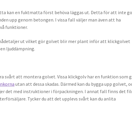
ta kan en fuktmatta först behöva läggas ut. Detta för att inte g
nden upp genom betongen. I vissa fall väljer man även att ha
vå funktioner.
etaljer ut vilket gör golvet blir mer plant inför att klickgolvet
 en ljuddämpning.
vara svårt att montera golvet. Vissa klickgolv har en funktion som 
ankorna
utan att dessa skadas. Därmed kan du bygga upp golvet, o
er det med instruktioner i förpackningen. I annat fall finns det fi
rförsäljare. Tycker du att det upplevs svårt kan du anlita