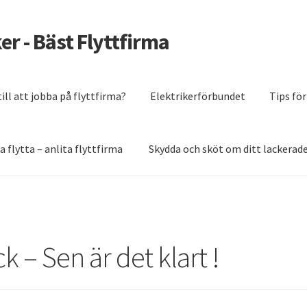
er - Bäst Flyttfirma
till att jobba på flyttfirma?
Elektrikerförbundet
Tips för
a flytta – anlita flyttfirma
Skydda och sköt om ditt lackerad
ttfirma
Passar du till att jobba på flyttfirma?
Skydda och sköt om d
ck – Sen är det klart !