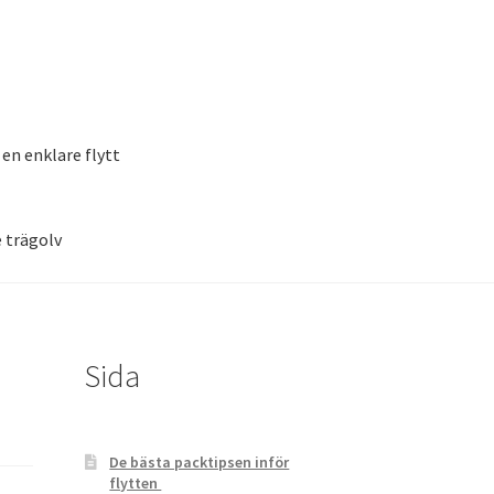
 en enklare flytt
e trägolv
itt lackerade trägolv
Sida
De bästa packtipsen inför
flytten