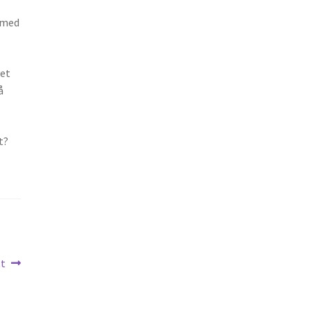
t med
vet
å
t?
tt