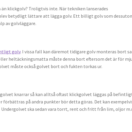
 än klickgolv? Troligtvis inte. När tekniken lanserades
lev betydligt lättare att lägga golv. Ett billigt golv som dessuto
lp av golvläggare.
ntligt golv
. I vissa fall kan däremot tidigare golv monteras bort s
 eller heltäckningsmatta måste denna bort eftersom det är för mj
olvet måste också golvet bort och fukten torkas ur.
 golvet knarrar så kan alltså oftast klickgolvet läggas på befintlig
r förbättras på andra punkter bör detta göras. Det kan exempelvi
 Undergolvet ska sedan vara torrt, rent och fritt från lim, oljor m