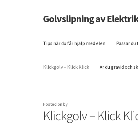
Golvslipning av Elektrik
Skip
Skip
to
to
navigation
content
Tips när du får hjälp med elen
Passar du 
Klickgolv – Klick Klick
Är du gravid och sk
Home
Är du gravid och ska flytta – anlita fly
Tips när du får hjälp med elen
Posted on
by
Klickgolv – Klick Kli