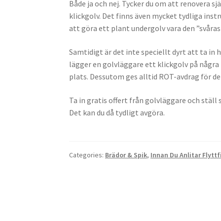
Både ja och nej. Tycker du om att renovera sj
klickgolv. Det finns även mycket tydliga inst
att göra ett plant undergolv vara den ”svåras
Samtidigt är det inte speciellt dyrt att ta i
lägger en golvläggare ett klickgolv på några 
plats. Dessutom ges alltid ROT-avdrag för d
Ta in gratis offert från golvläggare och ställ
Det kan du då tydligt avgöra.
Categories:
Brädor & Spik
,
Innan Du Anlitar Flytt
Post
navigation