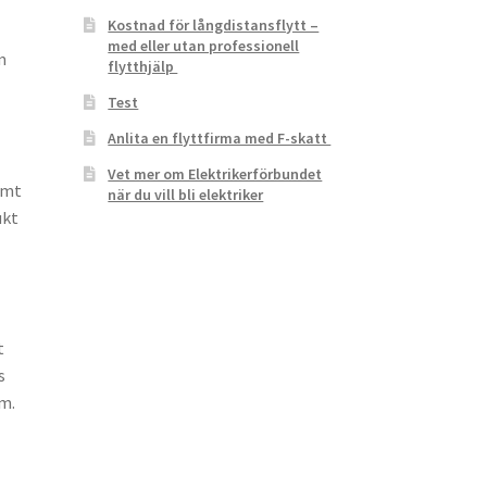
Kostnad för långdistansflytt –
med eller utan professionell
m
flytthjälp
Test
Anlita en flyttfirma med F-skatt
Vet mer om Elektrikerförbundet
amt
när du vill bli elektriker
ukt
t
s
.m.