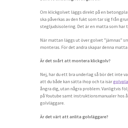
Om klickgolvet läggs direkt på en betongplat
ska påverkas av den fukt som tar sig från gru
stegljudsisolering. Det är en matta som har t
När mattan läggs ut över golvet ”jämnas” småd
monteras. För det andra skapar denna matta
Är det svårt att montera klickgolv?
Nej, har du ett bra underlag så bör det inte 
att du både kan sätta ihop och ta isär
golvpl
ångra dig, utan några problem. Vanligtvis följ
på Youtube samt instruktionsmanualer hos åte
golvläggare.
Är det värt att anlita golvläggare?