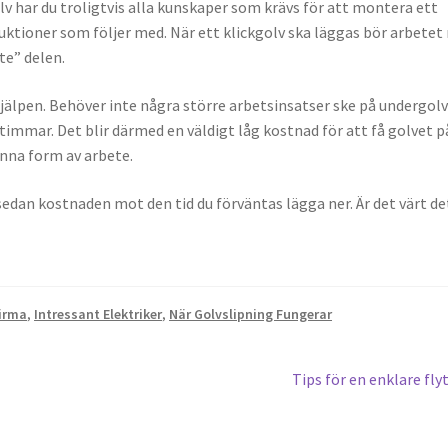
älv har du troligtvis alla kunskaper som krävs för att montera ett
ruktioner som följer med. När ett klickgolv ska läggas bör arbete
te” delen.
n hjälpen. Behöver inte några större arbetsinsatser ske på undergol
timmar. Det blir därmed en väldigt låg kostnad för att få golvet p
enna form av arbete.
 sedan kostnaden mot den tid du förväntas lägga ner. Är det värt de
firma
,
Intressant Elektriker
,
När Golvslipning Fungerar
Next
Tips för en enklare fly
post: